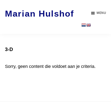
Door
Spring
Marian Hulshof
naar
naar
MENU
de
de
Artist
hoofd
voettekst
-
inhoud
WORK
3-D
Sorry, geen content die voldoet aan je criteria.