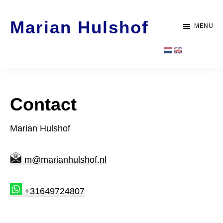
Door
Spring
Marian Hulshof
naar
naar
MENU
de
de
Artist
hoofd
voettekst
-
inhoud
WORK
Contact
Marian Hulshof
E-
m@marianhulshof.nl
mail
Telefoon
+31649724807