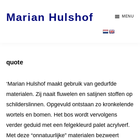
Door
Spring
Marian Hulshof
naar
naar
MENU
de
de
Artist
hoofd
voettekst
-
inhoud
WORK
quote
‘Marian Hulshof maakt gebruik van gedurfde
materialen. Zij naait fluwelen en satijnen stoffen op
schilderslinnen. Opgevuld ontstaan zo kronkelende
wortels en bomen. Het bos wordt vervolgens
verder geduid met een felgekleurd palet acrylverf.
Met deze “onnatuurlijke” materialen bezweert