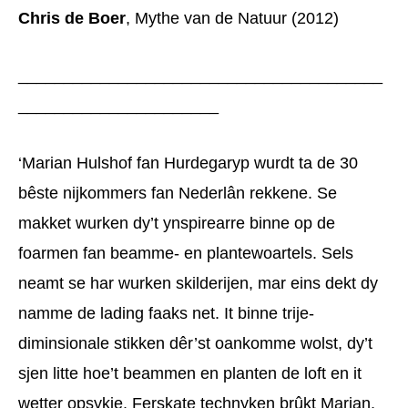
Chris de Boer
, Mythe van de Natuur (2012)
________________________________________
______________________
‘Marian Hulshof fan Hurdegaryp wurdt ta de 30
bêste nijkommers fan Nederlân rekkene. Se
makket wurken dy’t ynspirearre binne op de
foarmen fan beamme- en plantewoartels. Sels
neamt se har wurken skilderijen, mar eins dekt dy
namme de lading faaks net. It binne trije-
diminsionale stikken dêr’st oankomme wolst, dy’t
sjen litte hoe’t beammen en planten de loft en it
wetter opsykje. Ferskate technyken brûkt Marian,