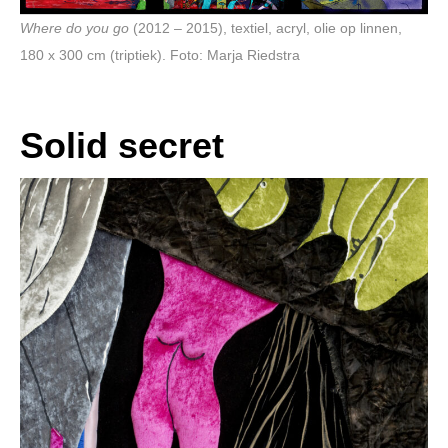
Where do you go
(2012 – 2015), textiel, acryl, olie op linnen,
180 x 300 cm (triptiek). Foto: Marja Riedstra
Solid secret