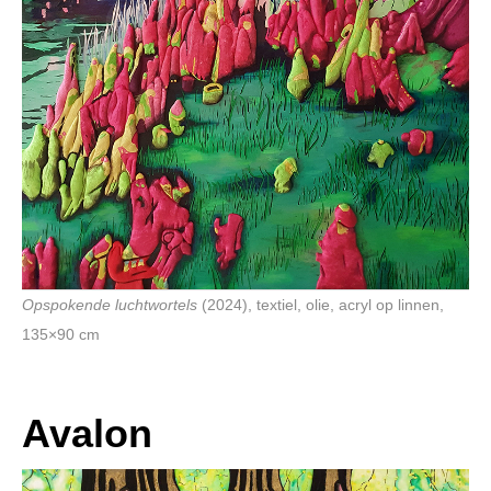
Opspokende luchtwortels
(2024), textiel, olie, acryl op linnen,
135×90 cm
Avalon