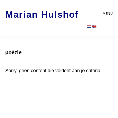
Door
Spring
Marian Hulshof
naar
naar
MENU
de
de
Artist
hoofd
voettekst
-
inhoud
WORK
poëzie
Sorry, geen content die voldoet aan je criteria.