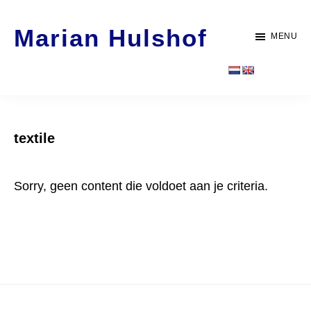
Door
Spring
Marian Hulshof
naar
naar
MENU
de
de
Artist
hoofd
voettekst
-
inhoud
WORK
textile
Sorry, geen content die voldoet aan je criteria.