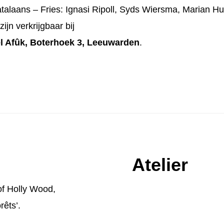
atalaans – Fries: Ignasi Ripoll, Syds Wiersma, Marian Hu
ijn verkrijgbaar bij
 Afûk, Boterhoek 3, Leeuwarden
.
Atelier
of Holly Wood
,
rêts’.