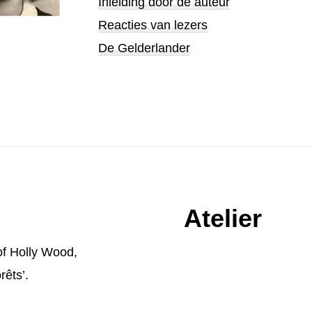
Inleiding door de auteur
Reacties van lezers
De Gelderlander
Atelier
of Holly Wood
,
rêts’.