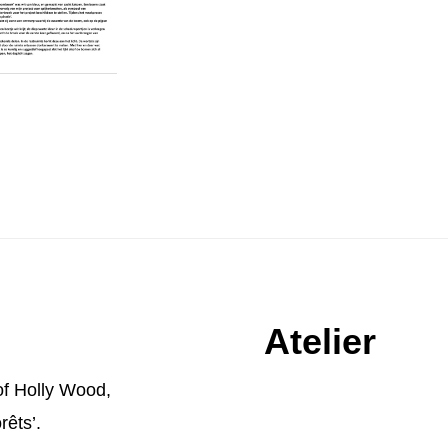
Atelier
of Holly Wood
,
rêts’.