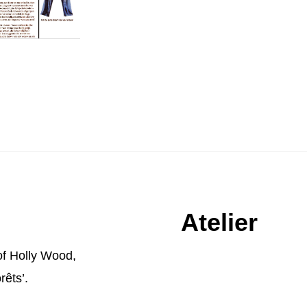
Atelier
of Holly Wood
,
rêts’.