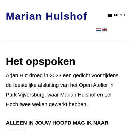
Door
Spring
Marian Hulshof
naar
naar
MENU
de
de
Artist
hoofd
voettekst
-
inhoud
WORK
Het opspoken
Arjan Hut droeg in 2023 een gedicht voor tijdens
de feestelijke afsluiting van het Open Atelier in
Park Vijversburg, waar Marian Hulshof en Leli
Hoch twee weken gewerkt hebben.
ALLEEN IN JOUW HOOFD MAG IK NAAR