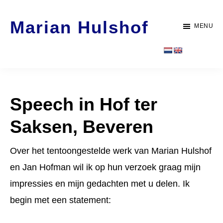
Door
Spring
Marian Hulshof
naar
naar
MENU
de
de
Artist
hoofd
voettekst
-
inhoud
WORK
Speech in Hof ter
Saksen, Beveren
Over het tentoongestelde werk van Marian Hulshof
en Jan Hofman wil ik op hun verzoek graag mijn
impressies en mijn gedachten met u delen. Ik
begin met een statement: