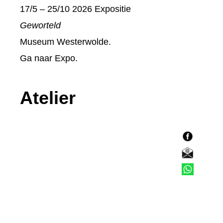
17/5 – 25/10 2026 Expositie
Geworteld
Museum Westerwolde.
Ga naar
Expo
.
Atelier
F
a
E
c
-
T
e
m
e
b
a
l
o
i
e