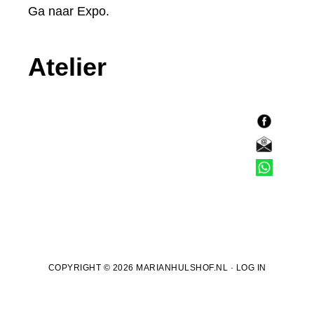
Ga naar
Expo
.
Atelier
F
a
E
c
-
T
e
m
e
b
a
l
o
i
e
o
l
f
COPYRIGHT © 2026 MARIANHULSHOF.NL ·
LOG IN
k
o
o