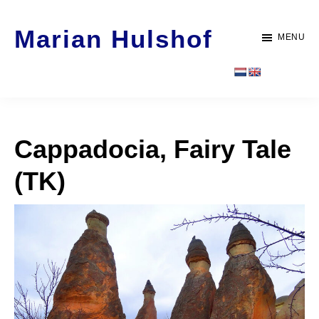
Door
Spring
Marian Hulshof
naar
naar
MENU
de
de
Artist
hoofd
voettekst
-
inhoud
WORK
Cappadocia, Fairy Tale
(TK)