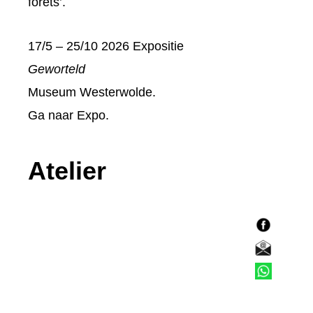
forêts’.
17/5 – 25/10 2026 Expositie
Geworteld
Museum Westerwolde.
Ga naar
Expo
.
Atelier
F
a
E
c
-
T
e
m
e