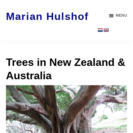
Door
Spring
Marian Hulshof
naar
naar
MENU
de
de
Artist
hoofd
voettekst
-
inhoud
WORK
Trees in New Zealand &
Australia