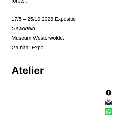
forêts’.
17/5 – 25/10 2026 Expositie
Geworteld
Museum Westerwolde.
Ga naar
Expo
.
Atelier
F
a
E
c
-
T
e
m
e