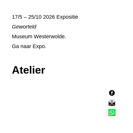
17/5 – 25/10 2026 Expositie
Geworteld
Museum Westerwolde.
Ga naar
Expo
.
Atelier
F
a
E
c
-
T
e
m
e
b
a
l