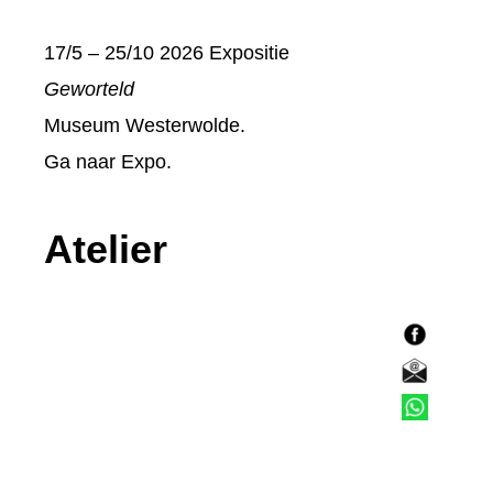
17/5 – 25/10 2026 Expositie
Geworteld
Museum Westerwolde.
Ga naar
Expo
.
Atelier
F
a
E
c
-
T
e
m
e
b
a
l