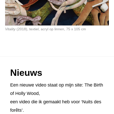
Vitality
(2018), textiel, acryl op linnen, 75 x 105 cm
Footer
Nieuws
Een nieuwe video staat op mijn site:
The Birth
of Holly Wood
,
een video die ik gemaakt heb voor ‘Nuits des
forêts’.